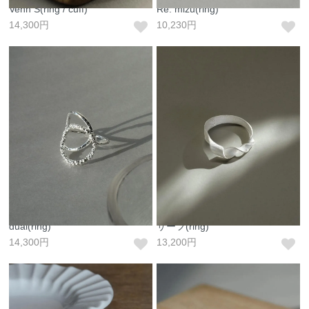
Venn S(ring / cuff)
Re: mizu(ring)
14,300円
10,230円
dual(ring)
サーフ(ring)
14,300円
13,200円