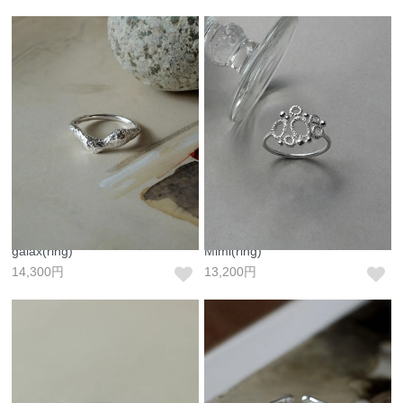
galax(ring)
Mimi(ring)
14,300円
13,200円