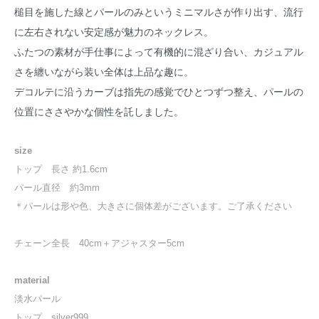
槌目を施した線とパールのみというミニマルさが作り出す、流行
に左右されない安定感が魅力のネックレス。
ふたつの素材が手仕事によって有機的に混ざり合い、カジュアル
さを纏いながら装い全体は上品な趣に。
デコルテに沿うカーブは指先の感覚でひとつずつ整え、パールの
位置にささやかな個性を託しました。
size
トップ 長さ 約1.6cm
パール直径 約3mm
＊パールは形や色、大きさに個体差がございます。ご了承ください
チェーン全長 40cm＋アジャスター5cm
material
淡水パール
トップ silver999